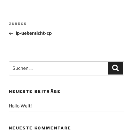
Beitragsnavigation
Vorheriger
ZURÜCK
Beitrag
lp-uebersicht-cp
Suche
Suche
nach:
NEUESTE BEITRÄGE
Hallo Welt!
NEUESTE KOMMENTARE