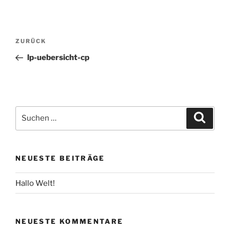
Beitragsnavigation
Vorheriger
ZURÜCK
Beitrag
lp-uebersicht-cp
Suche
Suche
nach:
NEUESTE BEITRÄGE
Hallo Welt!
NEUESTE KOMMENTARE