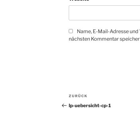
Name, E-Mail-Adresse und 
nächsten Kommentar speicher
Beitragsnavigation
Vorheriger
ZURÜCK
Beitrag
lp-uebersicht-cp-1