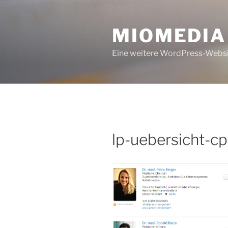
Zum
Inhalt
MIOMEDIA
springen
Eine weitere WordPress-Webs
lp-uebersicht-cp