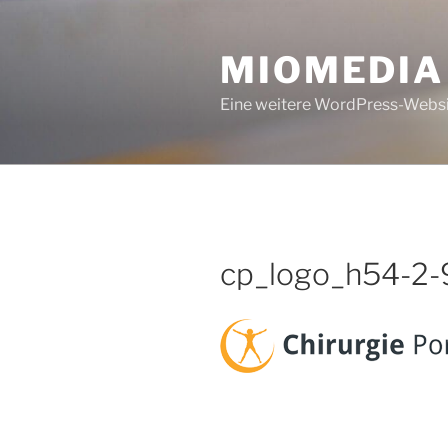
Zum
Inhalt
MIOMEDIA
springen
Eine weitere WordPress-Webs
cp_logo_h54-2-