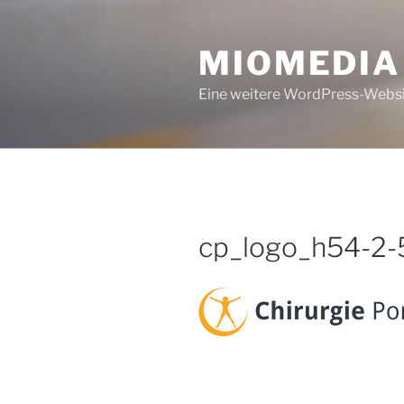
Zum
Inhalt
MIOMEDIA
springen
Eine weitere WordPress-Webs
cp_logo_h54-2-